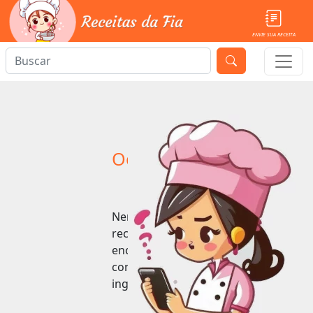
ENVIE SUA RECEITA
Ooops!
Nenhuma
receita
encontrada
com esse
ingrediente.