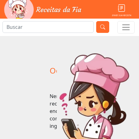
ENVIE SUA RECEITA
Ooops!
Nenhuma
receita
encontrada
com esse
ingrediente.