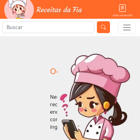
ENVIE SUA RECEITA
Ooops!
Nenhuma
receita
encontrada
com esse
ingrediente.