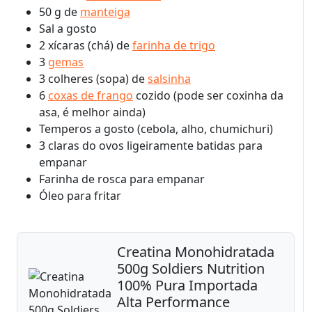
50 g de
manteiga
Sal a gosto
2 xícaras (chá) de
farinha de trigo
3
gemas
3 colheres (sopa) de
salsinha
6
coxas de frango
cozido (pode ser coxinha da
asa, é melhor ainda)
Temperos a gosto (cebola, alho, chumichuri)
3 claras do ovos ligeiramente batidas para
empanar
Farinha de rosca para empanar
Óleo para fritar
Creatina Monohidratada
500g Soldiers Nutrition
100% Pura Importada
Alta Performance