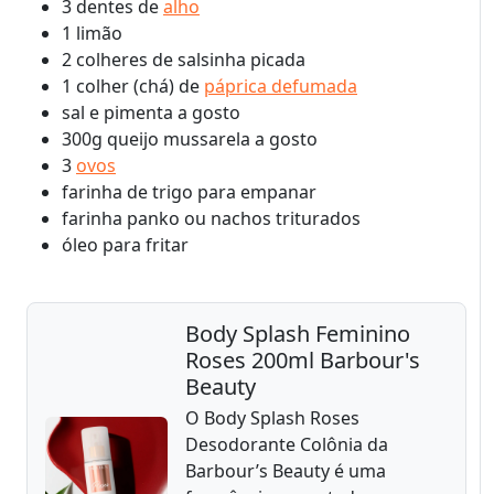
3 dentes de
alho
1 limão
2 colheres de salsinha picada
1 colher (chá) de
páprica defumada
sal e pimenta a gosto
300g queijo mussarela a gosto
3
ovos
farinha de trigo para empanar
farinha panko ou nachos triturados
óleo para fritar
Body Splash Feminino
Roses 200ml Barbour's
Beauty
O Body Splash Roses
Desodorante Colônia da
Barbour’s Beauty é uma