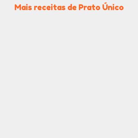
Mais receitas de Prato Único
Rondelli de Presunto
Baião de Dois
e Queijo