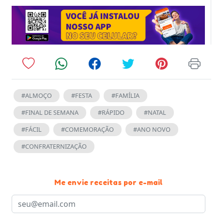
#ALMOÇO
#FESTA
#FAMÍLIA
#FINAL DE SEMANA
#RÁPIDO
#NATAL
#FÁCIL
#COMEMORAÇÃO
#ANO NOVO
#CONFRATERNIZAÇÃO
Me envie receitas por e-mail