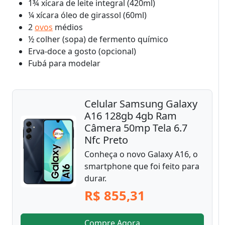
1¾ xícara de leite integral (420ml)
¼ xícara óleo de girassol (60ml)
2
ovos
médios
½ colher (sopa) de fermento químico
Erva-doce a gosto (opcional)
Fubá para modelar
Celular Samsung Galaxy
A16 128gb 4gb Ram
Câmera 50mp Tela 6.7
Nfc Preto
Conheça o novo Galaxy A16, o
smartphone que foi feito para
durar.
R$ 855,31
Compre Agora