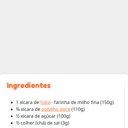
Ingredientes
1 xícara de
fubá
- farinha de milho fina (150g)
¾ xícara de
polvilho doce
(110g)
½ xícara de açúcar (100g)
½ colher (chá) de sal (3g)