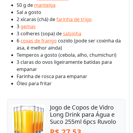
50 g de
manteiga
Sal a gosto
2 xícaras (chá) de
farinha de trigo
3
gemas
3 colheres (sopa) de
salsinha
6
coxas de frango
cozido (pode ser coxinha da
asa, é melhor ainda)
Temperos a gosto (cebola, alho, chumichuri)
3 claras do ovos ligeiramente batidas para
empanar
Farinha de rosca para empanar
Óleo para fritar
Jogo de Copos de Vidro
Long Drink para Água e
Suco 255ml 6pcs Ruvolo
R$ 27,53