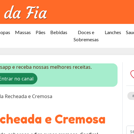
Sopas
Massas
Pães
Bebidas
Doces e
Lanches
Sau
Sobremesas
sapp e receba nossas melhores receitas.
ntrar no canal
a Recheada e Cremosa
cheada e Cremosa