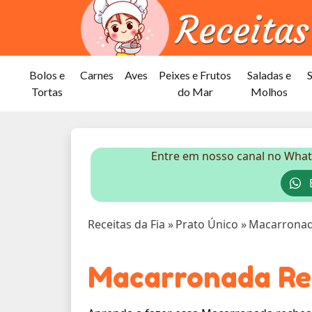
Bolos e
Carnes
Aves
Peixes e Frutos
Saladas e
Tortas
do Mar
Molhos
Entre em nosso canal no What
E
Receitas da Fia
»
Prato Único
»
Macarronad
Macarronada Re