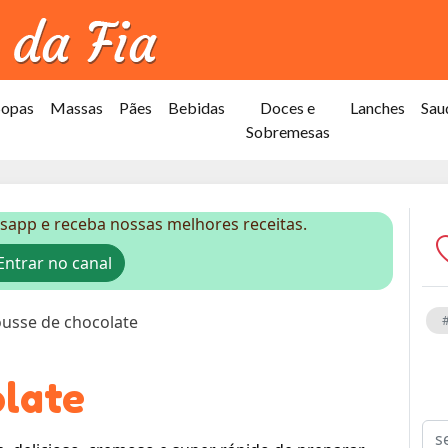
Sopas
Massas
Pães
Bebidas
Doces e
Lanches
Sau
Sobremesas
sapp e receba nossas melhores receitas.
ntrar no canal
usse de chocolate
late