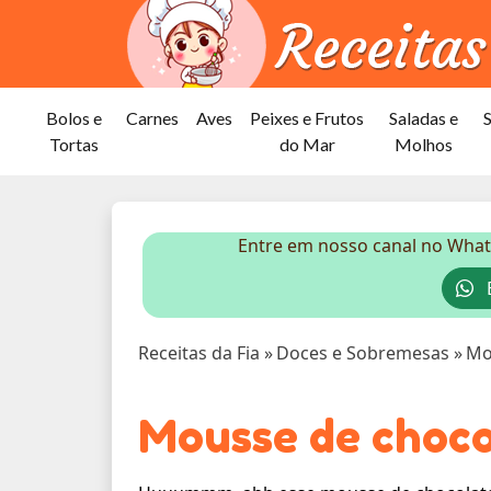
Bolos e
Carnes
Aves
Peixes e Frutos
Saladas e
Tortas
do Mar
Molhos
Entre em nosso canal no What
E
Receitas da Fia
»
Doces e Sobremesas
»
Mo
Mousse de choco