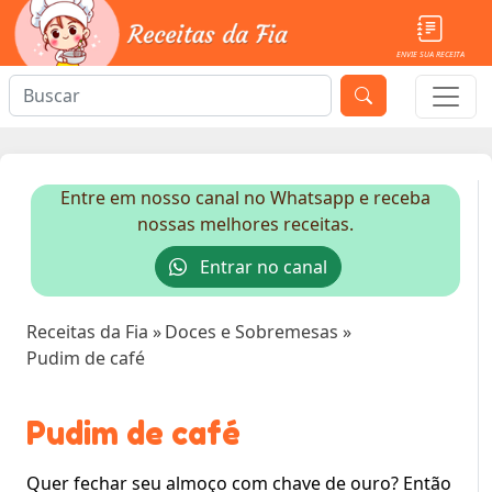
ENVIE SUA RECEITA
Entre em nosso canal no Whatsapp e receba
nossas melhores receitas.
Entrar no canal
Receitas da Fia
»
Doces e Sobremesas
»
Pudim de café
Pudim de café
Quer fechar seu almoço com chave de ouro? Então