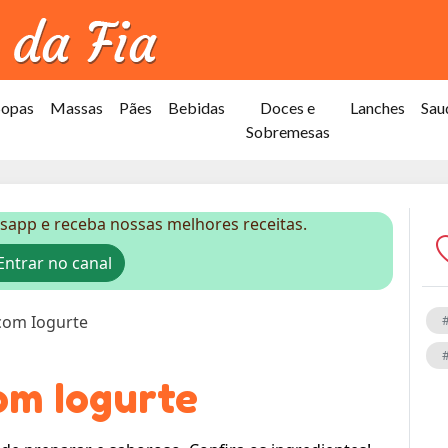
Sopas
Massas
Pães
Bebidas
Doces e
Lanches
Sau
Sobremesas
sapp e receba nossas melhores receitas.
ntrar no canal
 com Iogurte
om Iogurte