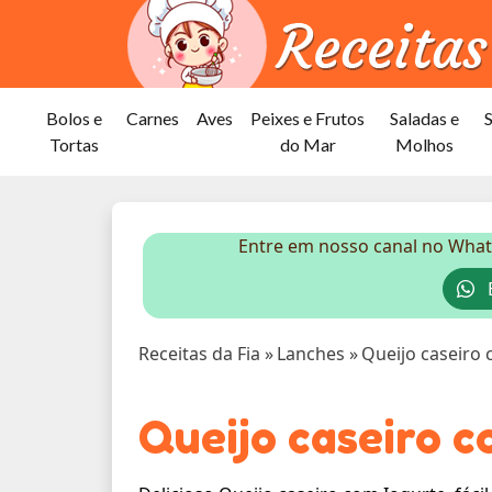
Bolos e
Carnes
Aves
Peixes e Frutos
Saladas e
Tortas
do Mar
Molhos
Entre em nosso canal no What
E
Receitas da Fia
»
Lanches
»
Queijo caseiro
Queijo caseiro c