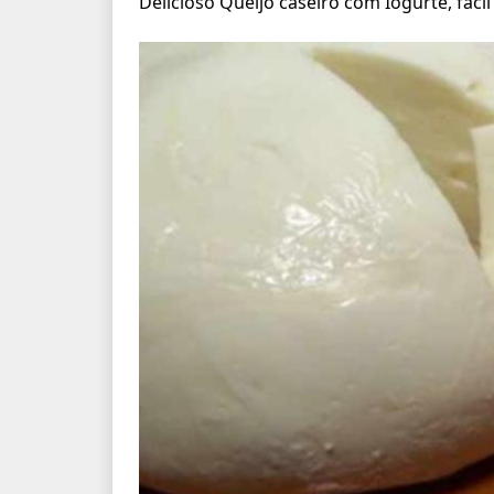
Delicioso Queijo caseiro com Iogurte, fáci