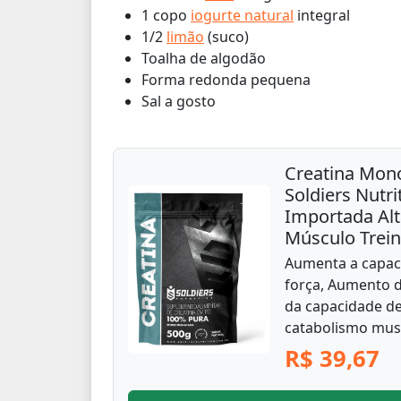
1 copo
iogurte natural
integral
1/2
limão
(suco)
Toalha de algodão
Forma redonda pequena
Sal a gosto
Creatina Mon
Soldiers Nutr
Importada Al
Músculo Trei
Aumenta a capac
força, Aumento
da capacidade de
catabolismo musc
R$ 39,67