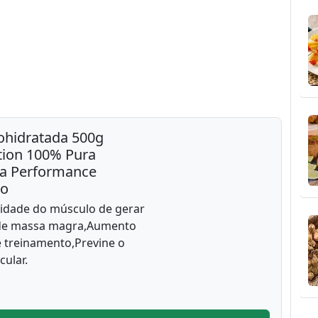
ohidratada 500g
ition 100% Pura
ta Performance
no
idade do músculo de gerar
 de massa magra,Aumento
 treinamento,Previne o
ular.