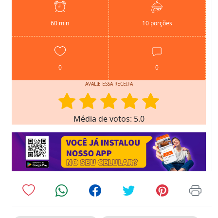
60 min
10 porções
0
0
AVALIE ESSA RECEITA
Média de votos: 5.0