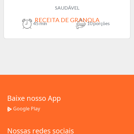
SAUDÁVEL
RECEITA DE GRANOLA
45 min
10 porções
Baixe nosso App
Google Play
Nossas redes sociais