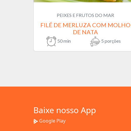
PEIXES E FRUTOS DO MAR
FILÉ DE MERLUZA COM MOLHO
DE NATA
50 min
5 porções
Baixe nosso App
Google Play