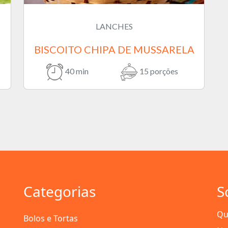
LANCHES
BISCOITO CHIPA DE MUSSARELA
40 min
15 porções
Categorias
S
Qu
Bolos e Tortas