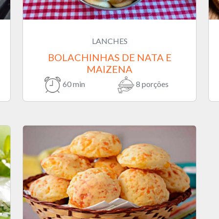
LANCHES
BOLACHINHAS DE NATA E
MAIZENA
60 min
8 porções