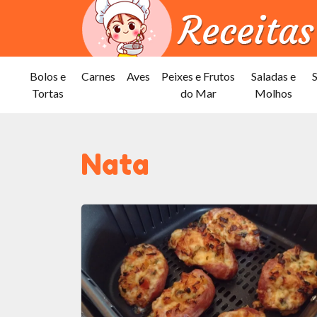
Bolos e
Carnes
Aves
Peixes e Frutos
Saladas e
Tortas
do Mar
Molhos
Nata