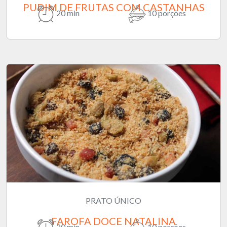
PUDIM DE FRUTAS COM CASTANHAS
20 min
10 porções
PRATO ÚNICO
FAROFA DOCE NATALINA
20 min
10 porções