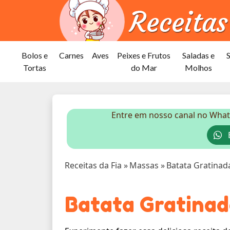
Bolos e
Carnes
Aves
Peixes e Frutos
Saladas e
Tortas
do Mar
Molhos
Entre em nosso canal no What
E
Receitas da Fia
»
Massas
»
Batata Gratinad
Batata Gratinad