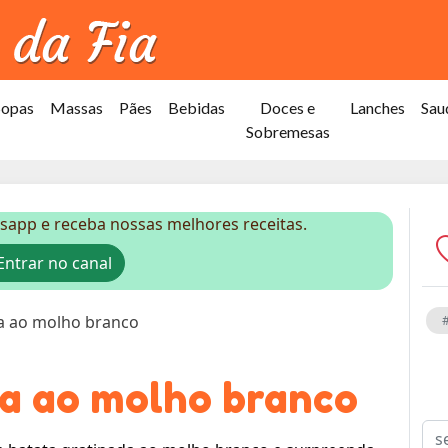
Sopas
Massas
Pães
Bebidas
Doces e
Lanches
Sau
Sobremesas
sapp e receba nossas melhores receitas.
ntrar no canal
a ao molho branco
a ao molho branco