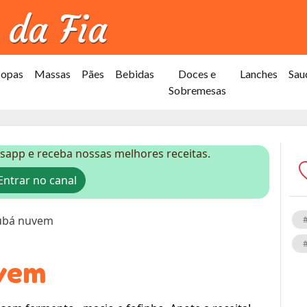
Sopas
Massas
Pães
Bebidas
Doces e
Lanches
Sau
Sobremesas
sapp e receba nossas melhores receitas.
ntrar no canal
fubá nuvem
uvem