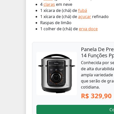
4
claras
em neve
1 xícara de (chá) de
fubá
1 xícara de (chá) de
açucar
refinado
Raspas de limão
1 colher de (chá) de
erva doce
Panela De Pres
14 Funções P
Conhecida por se
de alta durabilid
ampla variedade
que serão de gra
cotidiana.
R$ 329,90
C