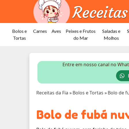
Bolos e
Carnes
Aves
Peixes e Frutos
Saladas e
Tortas
do Mar
Molhos
Entre em nosso canal no What
E
Receitas da Fia
»
Bolos e Tortas
»
Bolo de 
Bolo de fubá n