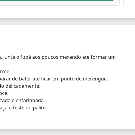
a, junte o fubá aos poucos mexendo ate formar um
irme.
arar de bater ate ficar em ponto de merengue.
o delicadamente.
oce.
tada e enfarinhada.
ça o teste do palito.