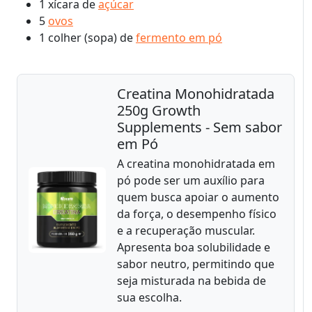
1 xícara de
açúcar
5
ovos
1 colher (sopa) de
fermento em pó
Creatina Monohidratada
250g Growth
Supplements - Sem sabor
em Pó
A creatina monohidratada em
pó pode ser um auxílio para
quem busca apoiar o aumento
da força, o desempenho físico
e a recuperação muscular.
Apresenta boa solubilidade e
sabor neutro, permitindo que
seja misturada na bebida de
sua escolha.