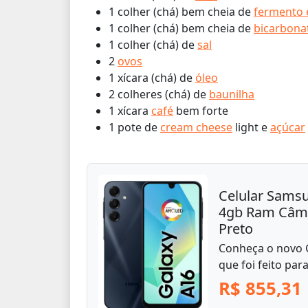
1 colher (chá) bem cheia de
fermento
1 colher (chá) bem cheia de
bicarbona
1 colher (chá) de
sal
2
ovos
1 xícara (chá) de
óleo
2 colheres (chá) de
baunilha
1 xícara
café
bem forte
1 pote de
cream cheese
light e
açúcar
Celular Sams
4gb Ram Câme
Preto
Conheça o novo 
que foi feito para
R$ 855,31