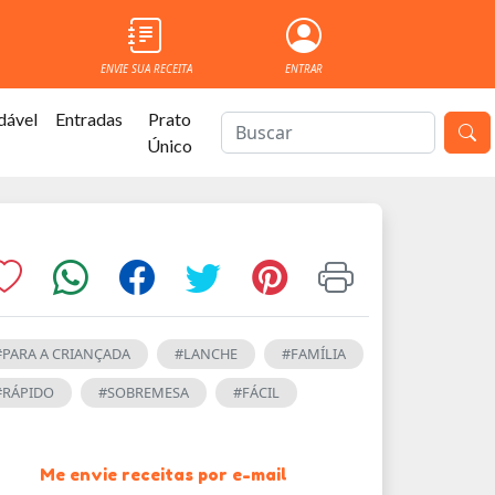
ENVIE SUA RECEITA
ENTRAR
dável
Entradas
Prato
Único
#PARA A CRIANÇADA
#LANCHE
#FAMÍLIA
#RÁPIDO
#SOBREMESA
#FÁCIL
Me envie receitas por e-mail