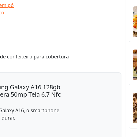
 em pó
to
de confeiteiro para cobertura
ung Galaxy A16 128gb
ra 50mp Tela 6.7 Nfc
Galaxy A16, o smartphone
 durar.