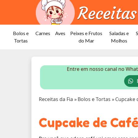
Bolos e
Carnes
Aves
Peixes e Frutos
Saladas e
Tortas
do Mar
Molhos
Entre em nosso canal no What
E
Receitas da Fia
»
Bolos e Tortas
»
Cupcake 
Cupcake de Caf