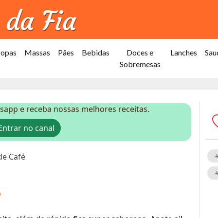
Sopas
Massas
Pães
Bebidas
Doces e
Lanches
Sau
Sobremesas
sapp e receba nossas melhores receitas.
ntrar no canal
de Café
é