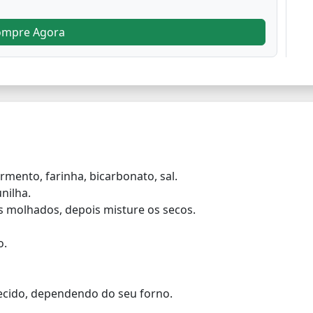
ompre Agora
ermento, farinha, bicarbonato, sal.
nilha.
os molhados, depois misture os secos.
o.
ecido, dependendo do seu forno.