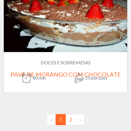
DOCES E SOBREMESAS
PAVÊ DE MORANGO COM CHOCOLATE
40 min
10 porções
‹
1
2
›