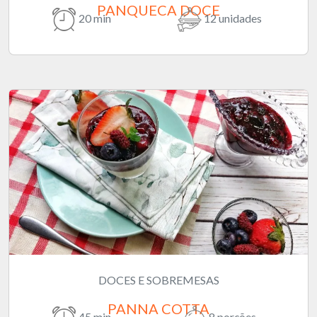
PANQUECA DOCE
20 min
12 unidades
DOCES E SOBREMESAS
PANNA COTTA
45 min
8 porções