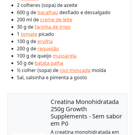
2 colheres (sopa) de azeite
600 g de
bacalhau
desfiado e dessalgado
200 ml de
creme de leite
30 g de
farinha de trigo
1
tomate
picado
100 g de
ervilha
200 g de
requeijão
100 g de queijo
mussarela
50 g de
batata palha
½ colher (sopa) de
noz-moscada
moída
Sal, salsinha e pimenta a gosto
Creatina Monohidratada
250g Growth
Supplements - Sem sabor
em Pó
A creatina monohidratada em