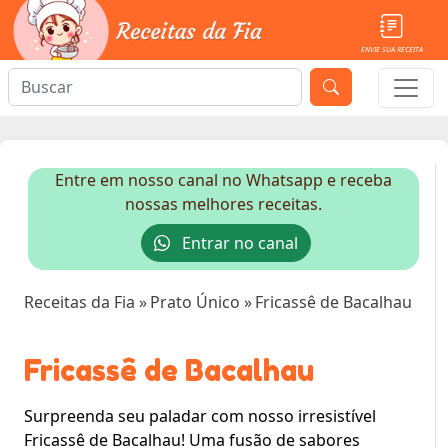
ENVIE SUA RECEITA
Entre em nosso canal no Whatsapp e receba
nossas melhores receitas.
Entrar no canal
Receitas da Fia
»
Prato Único
»
Fricassê de Bacalhau
Fricassê de Bacalhau
Surpreenda seu paladar com nosso irresistível
Fricassê de Bacalhau! Uma fusão de sabores