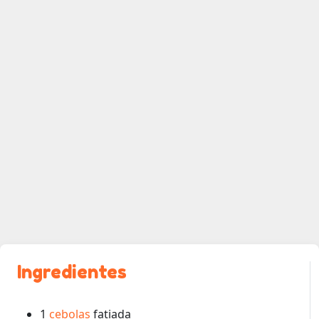
Ingredientes
1
cebolas
fatiada