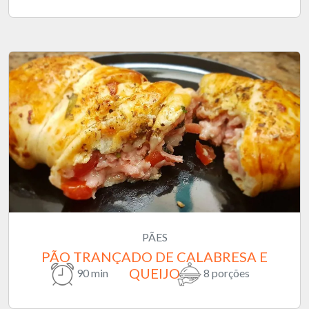
PÃES
PÃO TRANÇADO DE CALABRESA E
QUEIJO
90 min
8 porções