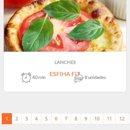
LANCHES
ESFIHA FIT
40 min
8 unidades
1
2
3
4
5
6
7
8
9
10
11
12