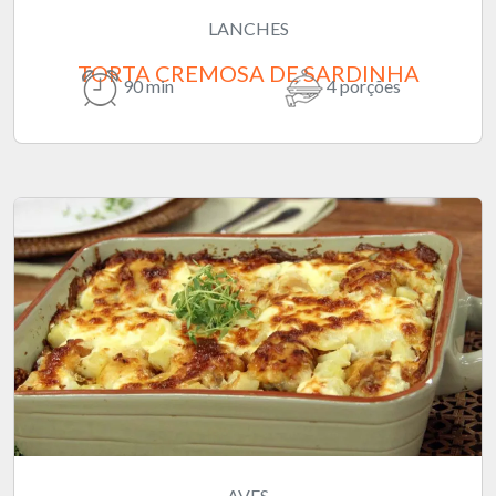
LANCHES
TORTA CREMOSA DE SARDINHA
90 min
4 porções
AVES