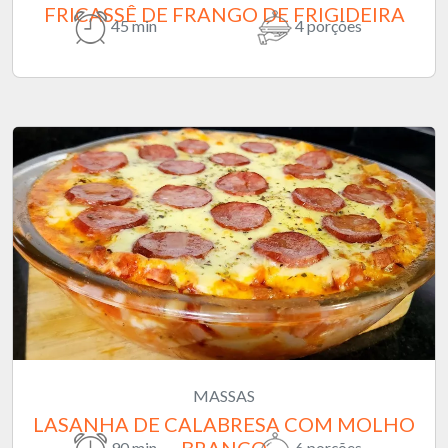
FRICASSÊ DE FRANGO DE FRIGIDEIRA
45 min
4 porções
MASSAS
LASANHA DE CALABRESA COM MOLHO
BRANCO
90 min
6 porções