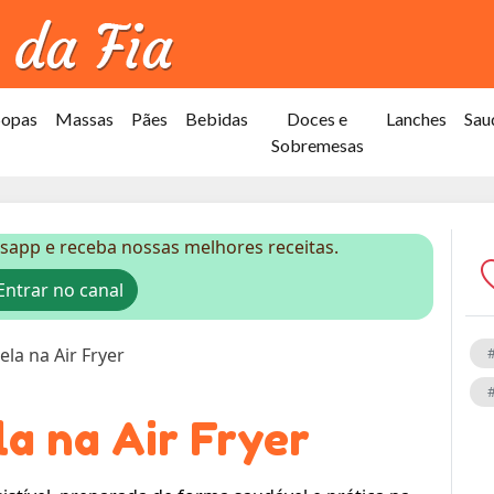
Sopas
Massas
Pães
Bebidas
Doces e
Lanches
Sau
Sobremesas
sapp e receba nossas melhores receitas.
ntrar no canal
ela na Air Fryer
la na Air Fryer