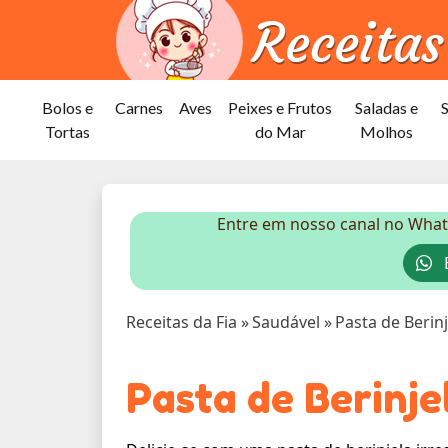
Bolos e
Carnes
Aves
Peixes e Frutos
Saladas e
Tortas
do Mar
Molhos
Entre em nosso canal no What
E
Receitas da Fia
»
Saudável
»
Pasta de Berinj
Pasta de Berinje