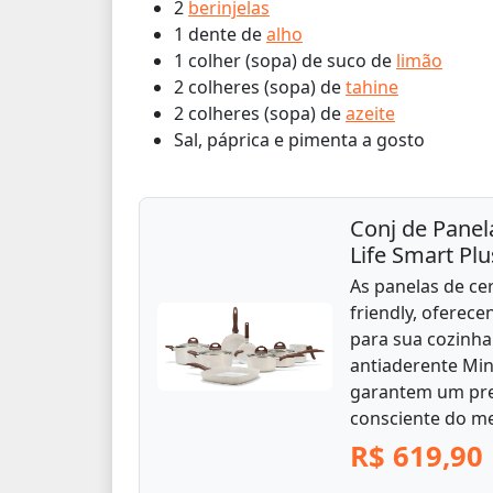
2
berinjelas
1 dente de
alho
1 colher (sopa) de suco de
limão
2 colheres (sopa) de
tahine
2 colheres (sopa) de
azeite
Sal, páprica e pimenta a gosto
Conj de Panel
Life Smart Plu
As panelas de ce
friendly, oferec
para sua cozinha
antiaderente Min
garantem um pre
consciente do m
R$ 619,90