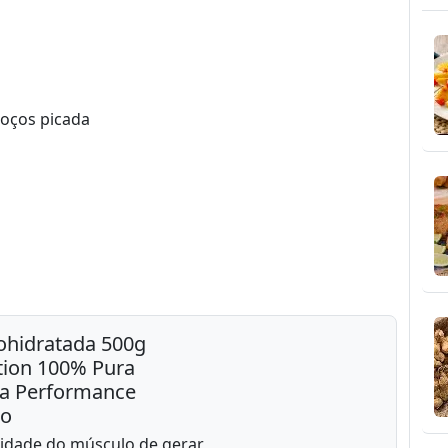
oços picada
ohidratada 500g
ition 100% Pura
ta Performance
no
idade do músculo de gerar