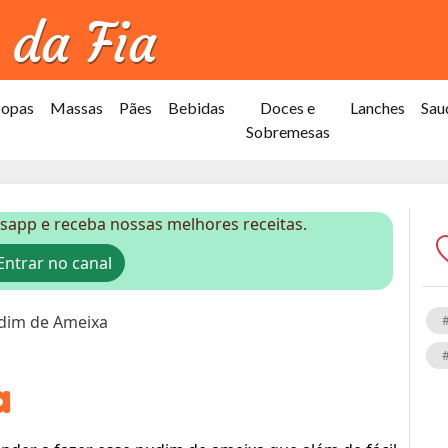
Sopas
Massas
Pães
Bebidas
Doces e
Lanches
Sau
Sobremesas
sapp e receba nossas melhores receitas.
ntrar no canal
dim de Ameixa
a