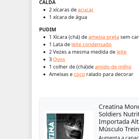
CALDA
2 xícaras de
açucar
1 xícara de água
PUDIM
1 Xícara (chá) de
ameixa preta
sem car
1 Lata de
leite condensado
2 Vezes a mesma medida de
leite
3
Ovos
1 colher de (chá)de
amido de milho
Ameixas e
coco
ralado para decorar
Creatina Mon
Soldiers Nutr
Importada Al
Músculo Trei
Aumenta a capac