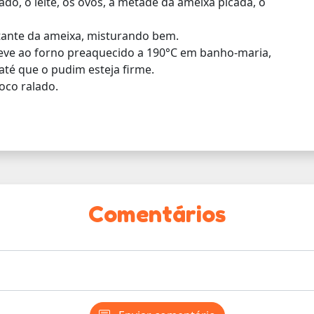
ado, o leite, os ovos, a metade da ameixa picada, o
estante da ameixa, misturando bem.
leve ao forno preaquecido a 190°C em banho-maria,
té que o pudim esteja firme.
oco ralado.
Comentários