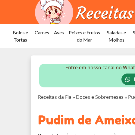
Bolos e
Carnes
Aves
Peixes e Frutos
Saladas e
Tortas
do Mar
Molhos
Entre em nosso canal no What
E
Receitas da Fia
»
Doces e Sobremesas
»
Pu
Pudim de Ameix