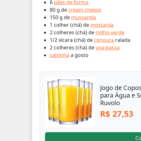
6
pães de forma
80 g de
cream cheese
150 g de
mussarela
1 colher (chá) de
mostarda
2 colheres (chá) de
milho-verde
1/2 xícara (chá) de
cenoura
ralada
2 colheres (chá) de
uva-passa
salsinha
a gosto
Jogo de Copos
para Água e 
Ruvolo
R$ 27,53
C