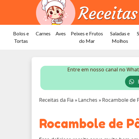
Bolos e
Carnes
Aves
Peixes e Frutos
Saladas e
Tortas
do Mar
Molhos
Entre em nosso canal no What
E
Receitas da Fia
»
Lanches
»
Rocambole de 
Rocambole de P