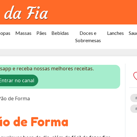
Sopas
Massas
Pães
Bebidas
Doces e
Lanches
Sau
Sobremesas
sapp e receba nossas melhores receitas.
ntrar no canal
Pão de Forma
ão de Forma