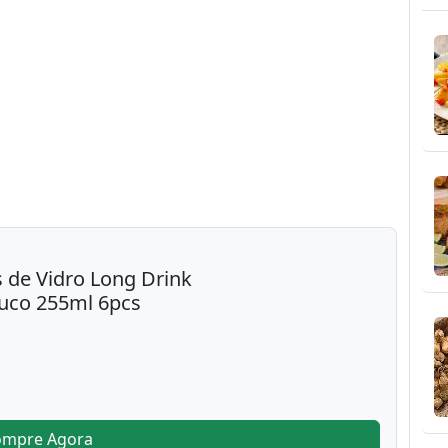
 de Vidro Long Drink
Suco 255ml 6pcs
ompre Agora