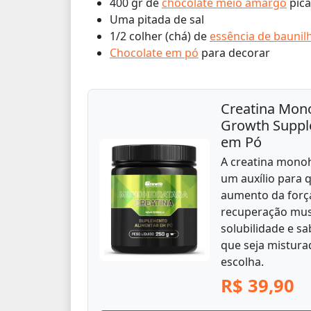
400 gr de
chocolate meio amargo
pica
Uma pitada de sal
1/2 colher (chá) de
essência de baunil
Chocolate em pó
para decorar
Creatina Mon
Growth Suppl
em Pó
A creatina mono
um auxílio para 
aumento da força
recuperação mus
solubilidade e s
que seja mistura
escolha.
R$ 39,90