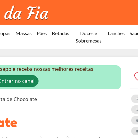
Sopas
Massas
Pães
Bebidas
Doces e
Lanches
Sau
Sobremesas
sapp e receba nossas melhores receitas.
ntrar no canal
rta de Chocolate
ate