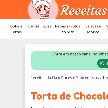
Bolos e
Carnes
Aves
Peixes e Frutos
Saladas e
Tortas
do Mar
Molhos
Entre em nosso canal no What
E
Receitas da Fia
»
Doces e Sobremesas
»
To
Torta de Chocol