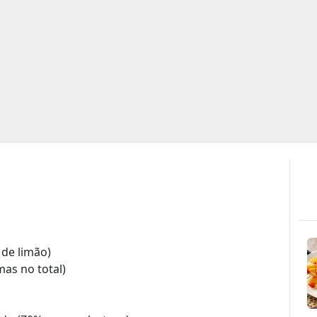
 de limão)
as no total)