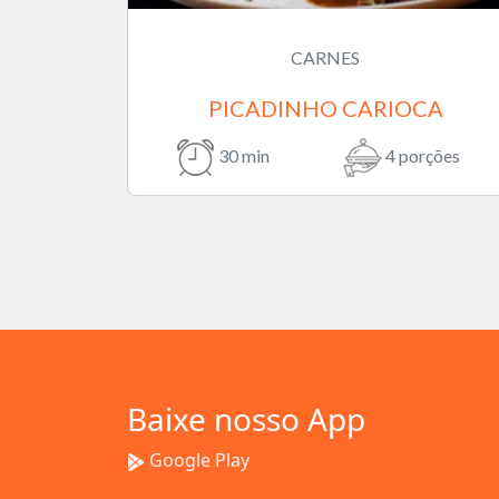
CARNES
PICADINHO CARIOCA
30 min
4 porções
Baixe nosso App
Google Play