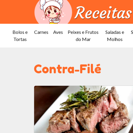
Bolos e
Carnes
Aves
Peixes e Frutos
Saladas e
Tortas
do Mar
Molhos
Contra-Filé