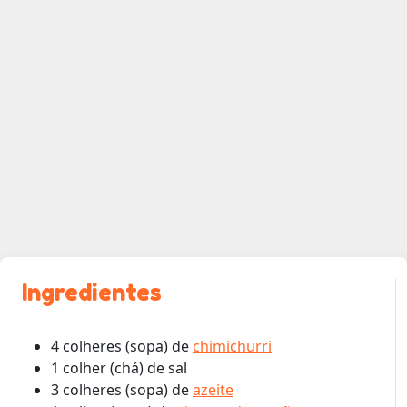
Ingredientes
4 colheres (sopa) de
chimichurri
1 colher (chá) de sal
3 colheres (sopa) de
azeite