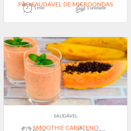
PÃO SAUDÁVEL DE MICROONDAS
5 min
1 unidade
SAUDÁVEL
SMOOTHIE CAROTENO
10 min
2 porções