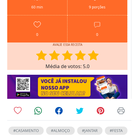
60 min
9 porções
0
0
AVALIE ESSA RECEITA
Média de votos: 5.0
#CASAMENTO
#ALMOÇO
#JANTAR
#FESTA