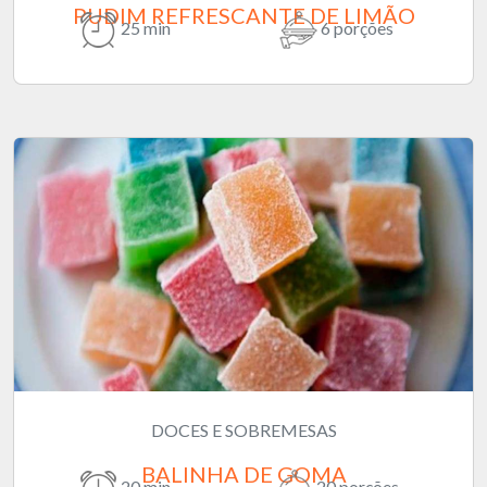
PUDIM REFRESCANTE DE LIMÃO
25 min
6 porções
DOCES E SOBREMESAS
BALINHA DE GOMA
20 min
20 porções