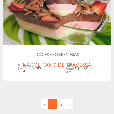
DOCES E SOBREMESAS
NAPOLITANO DE TRAVESSA
180 min
8 porções
‹
1
2
›