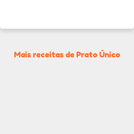
Mais receitas de Prato Único
Rondelli de Presunto
Baião de Dois
e Queijo