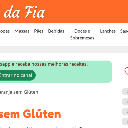
Sopas
Massas
Pães
Bebidas
Doces e
Lanches
Sau
Sobremesas
sapp e receba nossas melhores receitas.
ntrar no canal
aranja sem Glúten
 sem Glúten