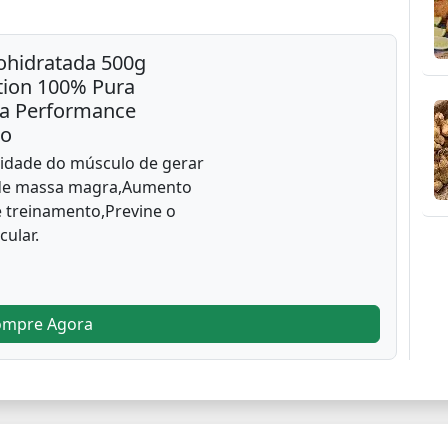
ohidratada 500g
ition 100% Pura
ta Performance
no
idade do músculo de gerar
 de massa magra,Aumento
 treinamento,Previne o
ular.
ompre Agora