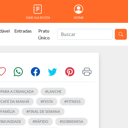
ENVIE SUA RECEITA
ENTRAR
dável
Entradas
Prato
Único
#PARA A CRIANÇADA
#LANCHE
#CAFÉ DA MANHÃ
#FESTA
#FITNESS
#FAMÍLIA
#FINAL DE SEMANA
#IMUNIDADE
#RÁPIDO
#SOBREMESA