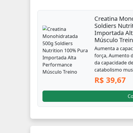
Creatina Mon
Soldiers Nutr
Importada Al
Músculo Trei
Aumenta a capac
força, Aumento
da capacidade de
catabolismo musc
R$ 39,67
C