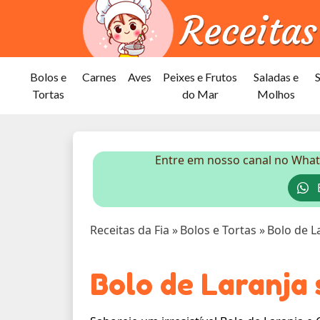
Bolos e
Carnes
Aves
Peixes e Frutos
Saladas e
Tortas
do Mar
Molhos
Entre em nosso canal no What
E
Receitas da Fia
»
Bolos e Tortas
»
Bolo de L
Bolo de Laranja