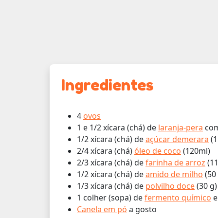
Ingredientes
4
ovos
1 e 1/2 xícara (chá) de
laranja-pera
com
1/2 xícara (chá) de
açúcar demerara
(1
2/4 xícara (chá)
óleo de coco
(120ml)
2/3 xícara (chá) de
farinha de arroz
(11
1/2 xícara (chá) de
amido de milho
(50 
1/3 xícara (chá) de
polvilho doce
(30 g)
1 colher (sopa) de
fermento químico
e
Canela em pó
a gosto