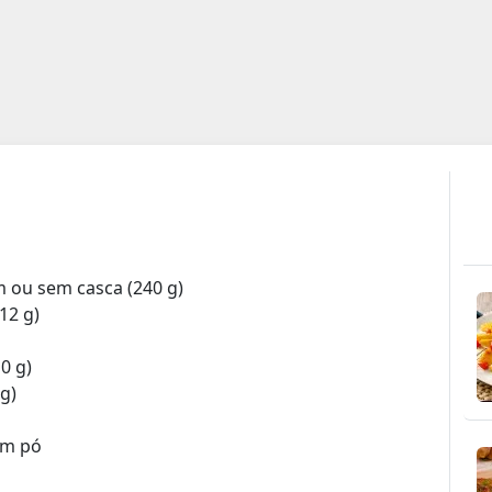
 ou sem casca (240 g)
12 g)
0 g)
g)
m pó