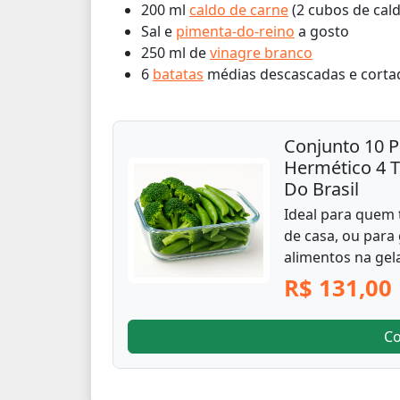
200 ml
caldo de carne
(2 cubos de cal
Sal e
pimenta-do-reino
a gosto
250 ml de
vinagre branco
6
batatas
médias descascadas e cortad
Conjunto 10 P
Hermético 4 
Do Brasil
Ideal para quem 
de casa, ou para
alimentos na gela
R$ 131,00
C