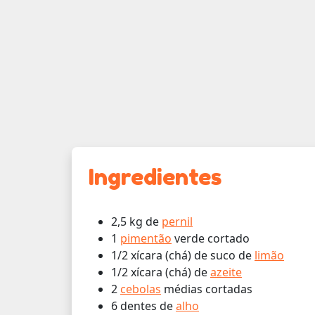
Ingredientes
2,5 kg de
pernil
1
pimentão
verde cortado
1/2 xícara (chá) de suco de
limão
1/2 xícara (chá) de
azeite
2
cebolas
médias cortadas
6 dentes de
alho