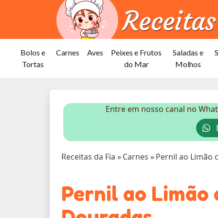
Bolos e
Carnes
Aves
Peixes e Frutos
Saladas e
Tortas
do Mar
Molhos
Entre em nosso canal no What
E
Receitas da Fia
»
Carnes
»
Pernil ao Limão
Pernil ao Limão
Douradas