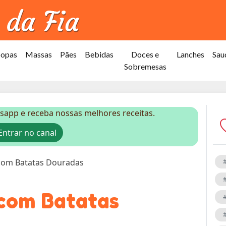
Sopas
Massas
Pães
Bebidas
Doces e
Lanches
Sau
Sobremesas
sapp e receba nossas melhores receitas.
ntrar no canal
 com Batatas Douradas
 com Batatas