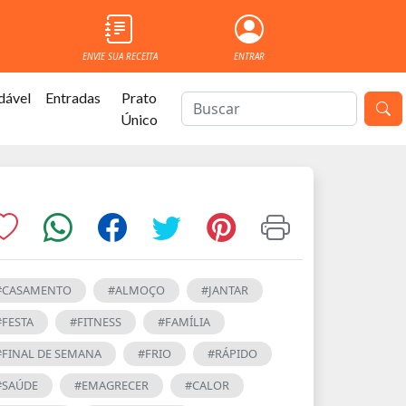
ENVIE SUA RECEITA
ENTRAR
dável
Entradas
Prato
Único
#CASAMENTO
#ALMOÇO
#JANTAR
#FESTA
#FITNESS
#FAMÍLIA
#FINAL DE SEMANA
#FRIO
#RÁPIDO
#SAÚDE
#EMAGRECER
#CALOR