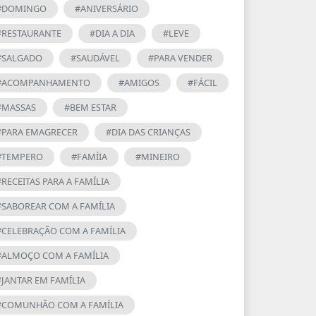
#DOMINGO
#ANIVERSÁRIO
#RESTAURANTE
#DIA A DIA
#LEVE
#SALGADO
#SAUDÁVEL
#PARA VENDER
#ACOMPANHAMENTO
#AMIGOS
#FÁCIL
#MASSAS
#BEM ESTAR
#PARA EMAGRECER
#DIA DAS CRIANÇAS
#TEMPERO
#FAMÍIA
#MINEIRO
#RECEITAS PARA A FAMÍLIA
#SABOREAR COM A FAMÍLIA
#CELEBRAÇÃO COM A FAMÍLIA
#ALMOÇO COM A FAMÍLIA
#JANTAR EM FAMÍLIA
#COMUNHÃO COM A FAMÍLIA