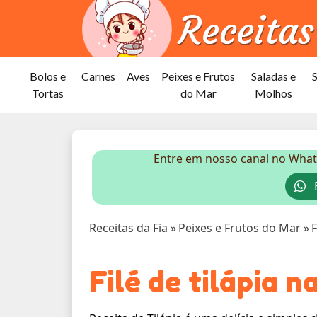
Bolos e
Carnes
Aves
Peixes e Frutos
Saladas e
Tortas
do Mar
Molhos
Entre em nosso canal no What
E
Receitas da Fia
»
Peixes e Frutos do Mar
»
F
Filé de tilápia n