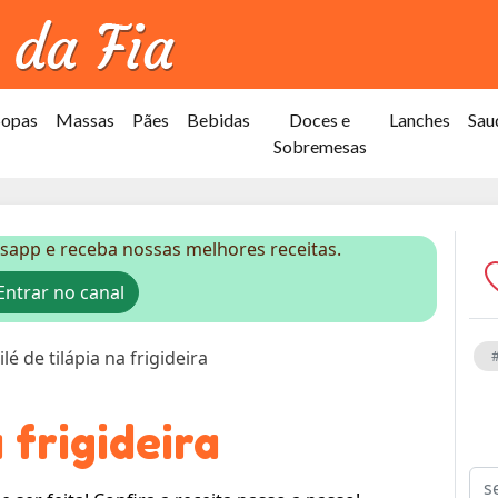
Sopas
Massas
Pães
Bebidas
Doces e
Lanches
Sau
Sobremesas
sapp e receba nossas melhores receitas.
ntrar no canal
ilé de tilápia na frigideira
a frigideira