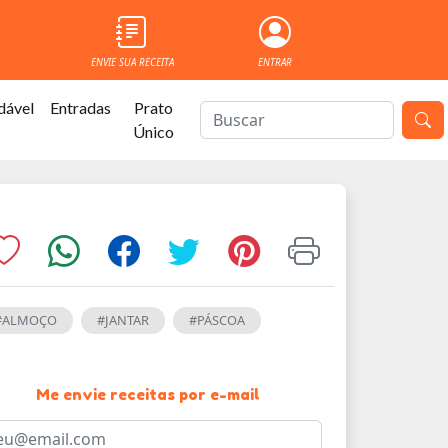
ENVIE SUA RECEITA
ENTRAR
dável
Entradas
Prato
Único
#ALMOÇO
#JANTAR
#PÁSCOA
Me envie receitas por e-mail