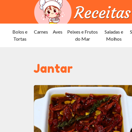
Bolos e
Carnes
Aves
Peixes e Frutos
Saladas e
Tortas
do Mar
Molhos
Jantar