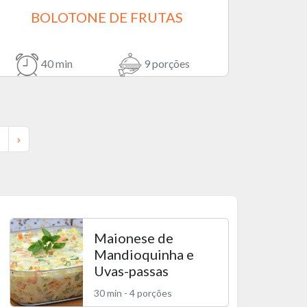
BOLOTONE DE FRUTAS
40 min
9 porções
›
Maionese de
Mandioquinha e
Uvas-passas
30 min - 4 porções