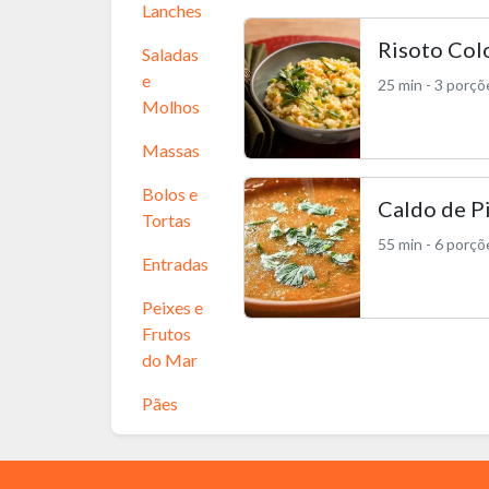
Lanches
Risoto Col
Saladas
e
25 min - 3 porçõ
Molhos
Massas
Bolos e
Caldo de P
Tortas
55 min - 6 porçõ
Entradas
Peixes e
Frutos
do Mar
Pães