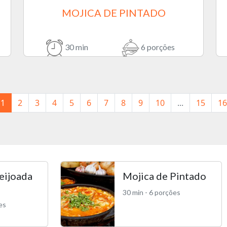
MOJICA DE PINTADO
30 min
6 porções
1
2
3
4
5
6
7
8
9
10
...
15
16
eijoada
Mojica de Pintado
30 min - 6 porções
es