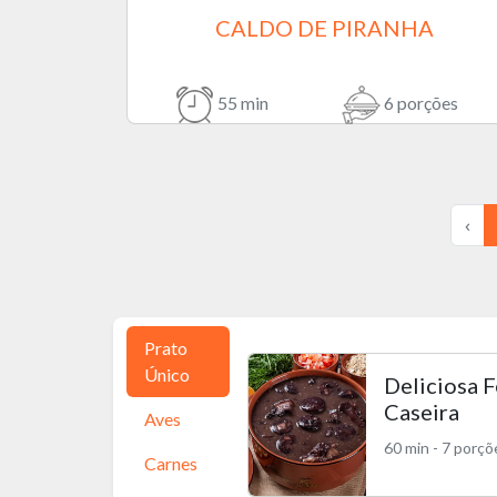
CALDO DE PIRANHA
55 min
6 porções
‹
Prato
Único
Deliciosa F
Caseira
Aves
60 min - 7 porçõ
Carnes