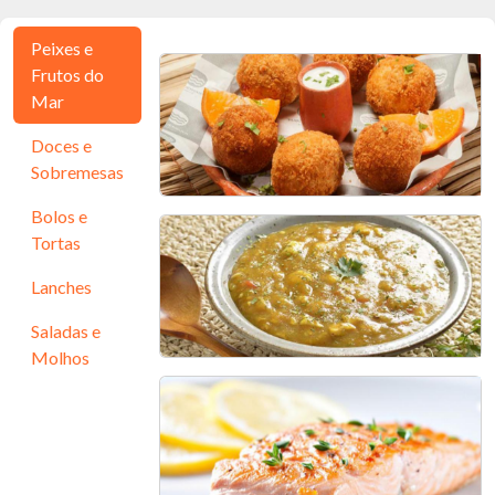
Peixes e
Frutos do
Mar
Doces e
Sobremesas
Bolos e
Bolinho de peixe
Tortas
30 min - 20 porções
Lanches
Saladas e
Molhos
Pirão de peixe
60 min - 6 porções