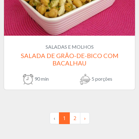
SALADAS E MOLHOS
SALADA DE GRÃO-DE-BICO COM
BACALHAU
90 min
5 porções
‹
1
2
›