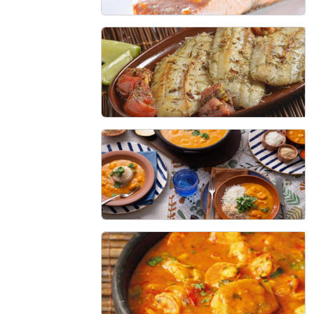
Salmão assado
60 min - 6 porções
Filé de tilápia na frigideira
25 min - 2 porções
Bobó de camarão
2 Horas -