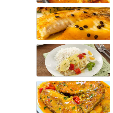
Peixe ensopado
55 min - 8 porções
Filé de Tilápia ao Molho de
Maracujá
20 min - 6 porções
Filé de Peixe à Portuguesa
45 min - 6 porções