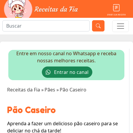
ENVIE SUA RECEITA
Entre em nosso canal no Whatsapp e receba
nossas melhores receitas.
Entrar no canal
Receitas da Fia
»
Pães
»
Pão Caseiro
Pão Caseiro
Aprenda a fazer um delicioso pão caseiro para se
deliciar no chá da tarde!