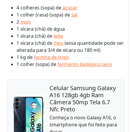
4 colheres (sopa) de
açúcar
1 colher (rasa) (sopa) de
sal
2
ovos
1 xícara (chá) de água
1 xícara (chá) de
leite
1 xícara (chá) de
óleo
(essa quantidade pode ser
alterada para 3/4 de xícara ou 180 ml)
1 kg de
farinha de trigo
1 colher (sopa) de
fermento biológico seco
Celular Samsung Galaxy
A16 128gb 4gb Ram
Câmera 50mp Tela 6.7
Nfc Preto
Conheça o novo Galaxy A16, o
smartphone que foi feito para
durar.