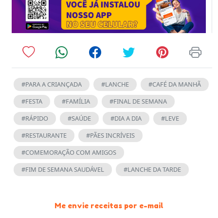
#PARA A CRIANÇADA
#LANCHE
#CAFÉ DA MANHÃ
#FESTA
#FAMÍLIA
#FINAL DE SEMANA
#RÁPIDO
#SAÚDE
#DIA A DIA
#LEVE
#RESTAURANTE
#PÃES INCRÍVEIS
#COMEMORAÇÃO COM AMIGOS
#FIM DE SEMANA SAUDÁVEL
#LANCHE DA TARDE
Me envie receitas por e-mail