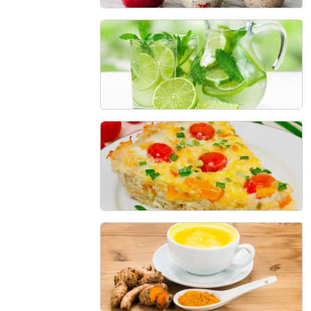
Overnight Chia
20 min - 1 porção
Suco de Limão com Hortelã
10 min - 4 porções
Quiche de Quinoa
60min - 4 porções