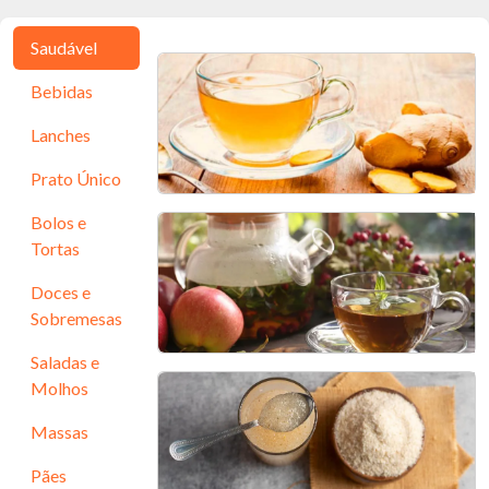
Saudável
Bebidas
Lanches
Prato Único
Bolos e
Chá Seca Barriga de
Tortas
Gengibre, Cravo e Canela
Doces e
10min - 2 porções
Sobremesas
Saladas e
Molhos
Chá Termogênico da Vovó
Massas
10 min - 1 porção
Pães