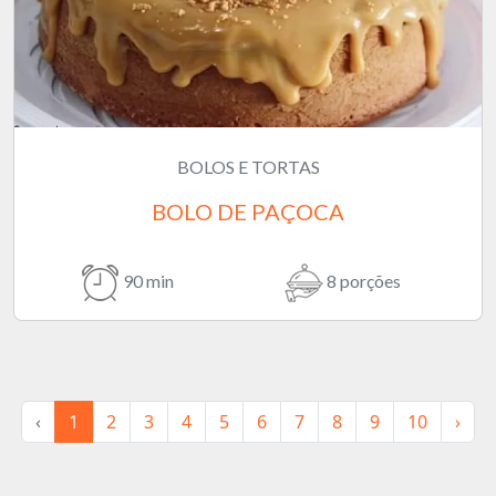
BOLOS E TORTAS
BOLO DE PAÇOCA
90 min
8 porções
‹
1
2
3
4
5
6
7
8
9
10
›