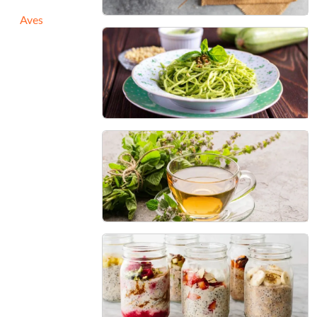
Aves
Monjaro Natural Caseiro
25 min - 10 a 15 porções
Espaguete de Abobrinha
Low Carb
20 min - 2 porções
Chá para Eliminar Ansiedade
10 min - 1 porção