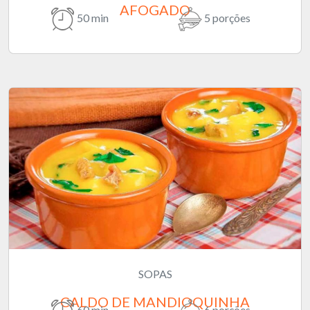
AFOGADO
50 min
5 porções
SOPAS
CALDO DE MANDIOQUINHA
60 min
6 porções