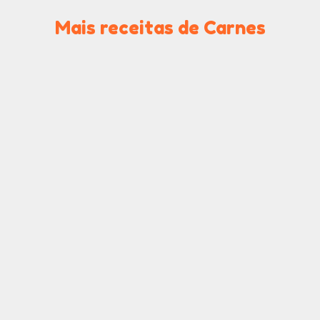
Mais receitas de Carnes
Lombo Recheado
Carne de panela com
com Farofa Especial
molho de mostarda