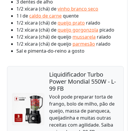
3 dentes de alho
1/2 xícara (chá) de
vinho branco seco
1 l de
caldo de carne
quente
1/2 xícara (chá) de
queijo prato
ralado
1/2 xícara (chá) de
queijo gorgonzola
picado
1/2 xícara (chá) de queijo
mussarela
ralado
1/2 xícara (chá) de queijo
parmesão
ralado
Sal e pimenta-do-reino a gosto
Liquidificador Turbo
Power Mondial 550W - L-
99 FB
Você pode preparar torta de
frango, bolo de milho, pão de
queijo, massa de panqueca,
queijadinha e muitas outras
receitas com agilidade. Saiba