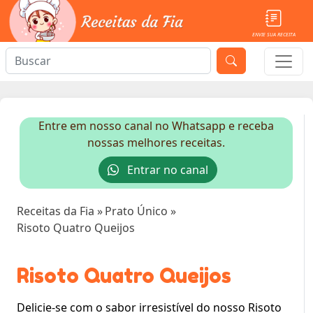
ENVIE SUA RECEITA
Entre em nosso canal no Whatsapp e receba
nossas melhores receitas.
Entrar no canal
Receitas da Fia
»
Prato Único
»
Risoto Quatro Queijos
Risoto Quatro Queijos
Delicie-se com o sabor irresistível do nosso Risoto