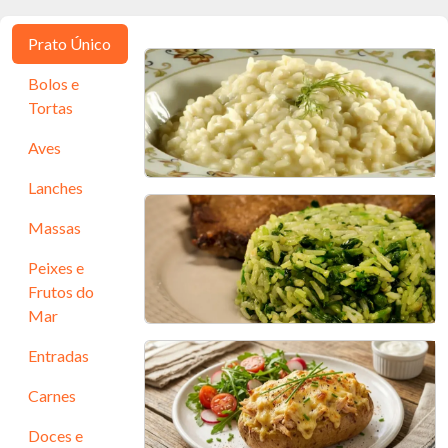
Prato Único
Bolos e
Tortas
Aves
Lanches
Risoto Quatro Queijos
Massas
30 min - 6 porções
Peixes e
Frutos do
Mar
Entradas
Arroz verde com brócolis
Carnes
30 min - 4 porções
Doces e