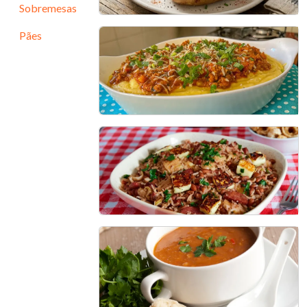
Sobremesas
Pães
Batata Recheada com
Frango Cremosa no Micro-
ondas
30 min - 4 porções
Polenta à Bolonhesa
45 min - 4 porções
Baião de Dois
60 min - 9 porções