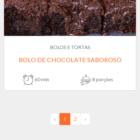
BOLOS E TORTAS
BOLO DE CHOCOLATE SABOROSO
60 min
8 porções
‹
1
2
›