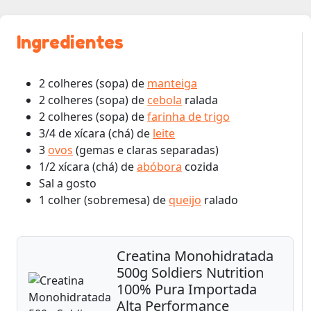
Ingredientes
2 colheres (sopa) de
manteiga
2 colheres (sopa) de
cebola
ralada
2 colheres (sopa) de
farinha de trigo
3/4 de xícara (chá) de
leite
3
ovos
(gemas e claras separadas)
1/2 xícara (chá) de
abóbora
cozida
Sal a gosto
1 colher (sobremesa) de
queijo
ralado
Creatina Monohidratada
500g Soldiers Nutrition
100% Pura Importada
Alta Performance