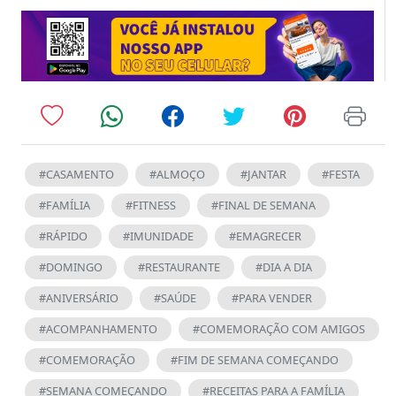
#CASAMENTO
#ALMOÇO
#JANTAR
#FESTA
#FAMÍLIA
#FITNESS
#FINAL DE SEMANA
#RÁPIDO
#IMUNIDADE
#EMAGRECER
#DOMINGO
#RESTAURANTE
#DIA A DIA
#ANIVERSÁRIO
#SAÚDE
#PARA VENDER
#ACOMPANHAMENTO
#COMEMORAÇÃO COM AMIGOS
#COMEMORAÇÃO
#FIM DE SEMANA COMEÇANDO
#SEMANA COMEÇANDO
#RECEITAS PARA A FAMÍLIA