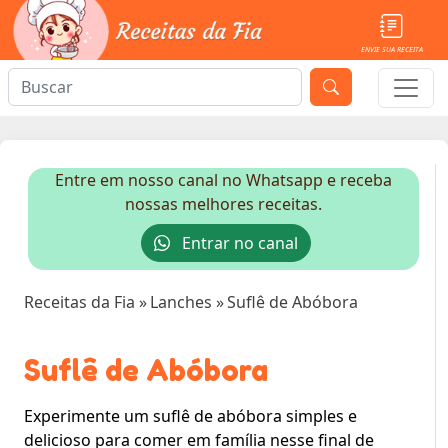
ENVIE SUA RECEITA
Entre em nosso canal no Whatsapp e receba
nossas melhores receitas.
Entrar no canal
Receitas da Fia
»
Lanches
»
Suflê de Abóbora
Suflê de Abóbora
Experimente um suflê de abóbora simples e
delicioso para comer em família nesse final de