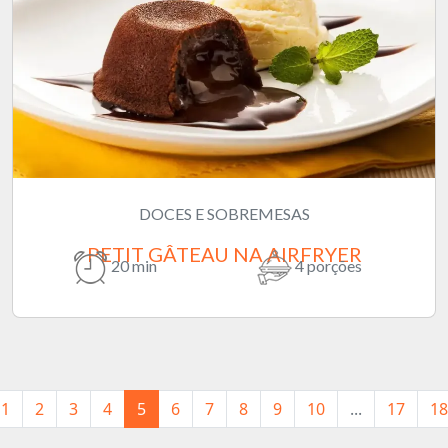
DOCES E SOBREMESAS
PETIT GÂTEAU NA AIRFRYER
20 min
4 porções
1
2
3
4
5
6
7
8
9
10
...
17
18