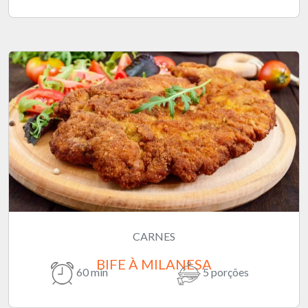
CARNES
BIFE À MILANESA
60 min
5 porções