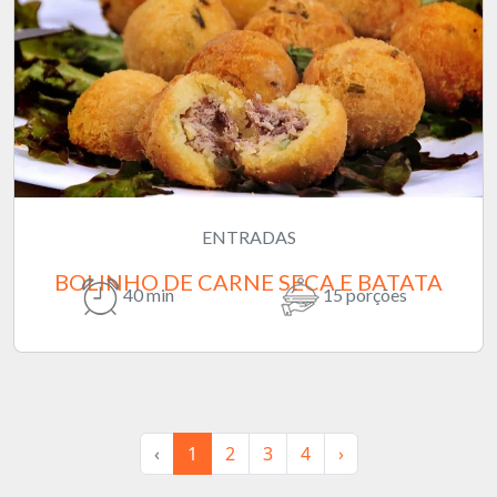
ENTRADAS
BOLINHO DE CARNE SECA E BATATA
40 min
15 porções
‹
1
2
3
4
›