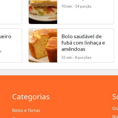
70 min - 14 porção
ueiro
Bolo saudável de
fubá com linhaça e
amêndoas
s
55 min - 8 porções
Categorias
S
Qu
Bolos e Tortas
No