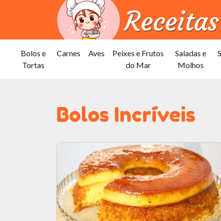
Bolos e
Carnes
Aves
Peixes e Frutos
Saladas e
Tortas
do Mar
Molhos
Bolos Incríveis