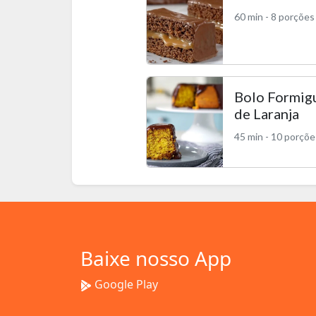
60 min - 8 porções
Bolo Formig
de Laranja
45 min - 10 porçõe
Baixe nosso App
Google Play