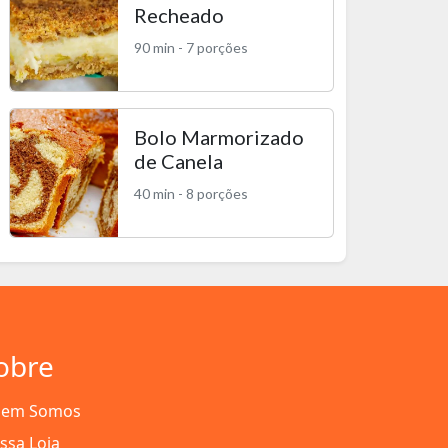
Recheado
90 min - 7 porções
Bolo Marmorizado
de Canela
40 min - 8 porções
obre
em Somos
ssa Loja