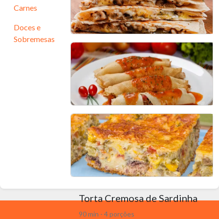
Carnes
Doces e
Sobremesas
Crepe de Coxão Mole com
Catupiry
40 min - 2 porções
Panqueca de carne moída
45 min - 6 porções
Torta Cremosa de Sardinha
90 min - 4 porções