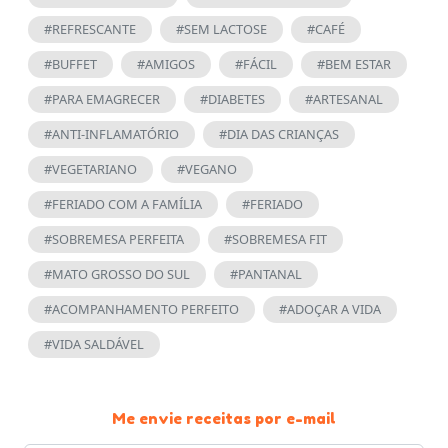
#REFRESCANTE
#SEM LACTOSE
#CAFÉ
#BUFFET
#AMIGOS
#FÁCIL
#BEM ESTAR
#PARA EMAGRECER
#DIABETES
#ARTESANAL
#ANTI-INFLAMATÓRIO
#DIA DAS CRIANÇAS
#VEGETARIANO
#VEGANO
#FERIADO COM A FAMÍLIA
#FERIADO
#SOBREMESA PERFEITA
#SOBREMESA FIT
#MATO GROSSO DO SUL
#PANTANAL
#ACOMPANHAMENTO PERFEITO
#ADOÇAR A VIDA
#VIDA SALDÁVEL
Me envie receitas por e-mail