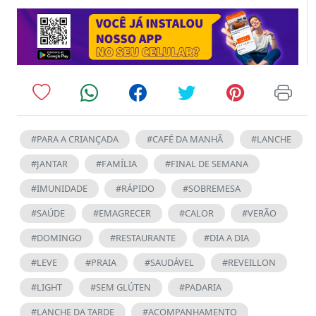
#PARA A CRIANÇADA
#CAFÉ DA MANHÃ
#LANCHE
#JANTAR
#FAMÍLIA
#FINAL DE SEMANA
#IMUNIDADE
#RÁPIDO
#SOBREMESA
#SAÚDE
#EMAGRECER
#CALOR
#VERÃO
#DOMINGO
#RESTAURANTE
#DIA A DIA
#LEVE
#PRAIA
#SAUDÁVEL
#REVEILLON
#LIGHT
#SEM GLÚTEN
#PADARIA
#LANCHE DA TARDE
#ACOMPANHAMENTO